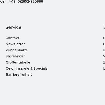
.de
+49 (0)2852-950888
Service
Kontakt
O
Newsletter
C
Kundenkarte
Storefinder
Größentabelle
Z
Gewinnspiele & Specials
L
Barrierefreiheit