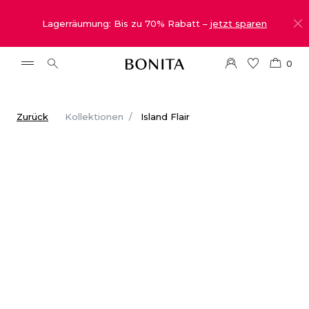
Lagerräumung: Bis zu 70% Rabatt –
jetzt sparen
0
Zurück
Kollektionen
Island Flair