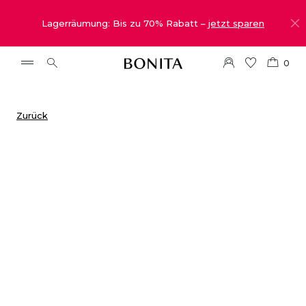
Lagerräumung: Bis zu 70% Rabatt –
jetzt sparen
0
Zurück