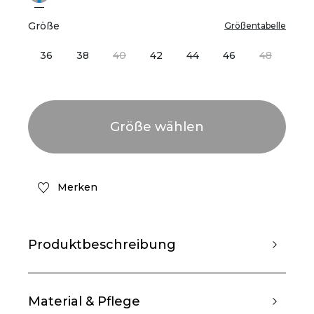
Größe
Größentabelle
36
38
40
42
44
46
48
Merken
Produktbeschreibung
Material & Pflege