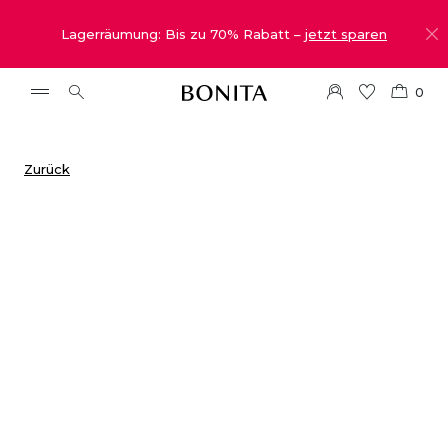
Lagerräumung: Bis zu 70% Rabatt –
jetzt sparen
0
Zurück