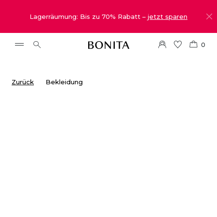
Lagerräumung: Bis zu 70% Rabatt –
jetzt sparen
0
Zurück
Bekleidung