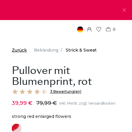
0
Zurück
Bekleidung
Strick & Sweat
Pullover mit
Blumenprint, rot
3 Bewertung(en)
39,99 €
79,99 €
inkl. MwSt. zzgl. Versandkosten
strong red enlarged flowers