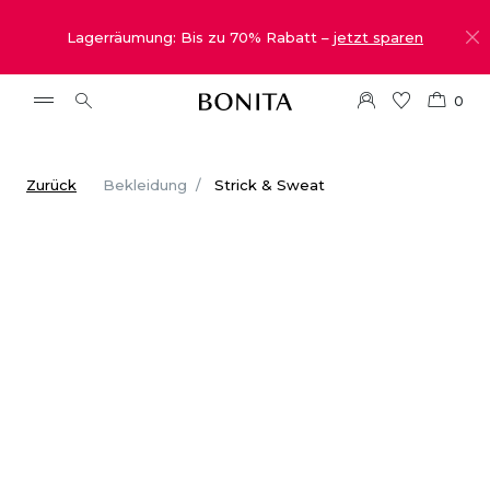
Lagerräumung: Bis zu 70% Rabatt –
jetzt sparen
0
Zurück
Bekleidung
Strick & Sweat