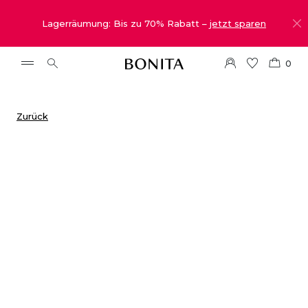
Lagerräumung: Bis zu 70% Rabatt –
jetzt sparen
0
Zurück