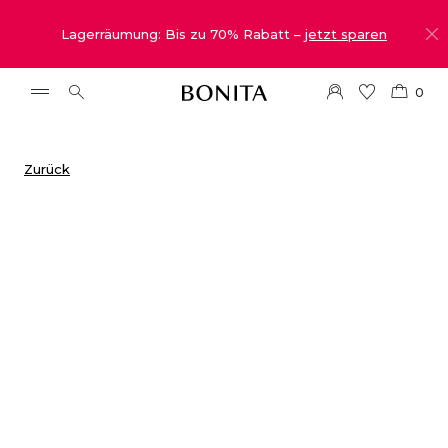
Lagerräumung: Bis zu 70% Rabatt –
jetzt sparen
0
Zurück