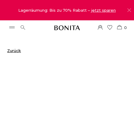
Lagerräumung: Bis zu 70% Rabatt –
jetzt sparen
0
Zurück