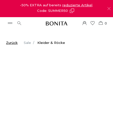
-50% EXTRA auf bereits
reduzierte Artikel
.
Code: SUMMER50
0
Zurück
Sale
Kleider & Röcke