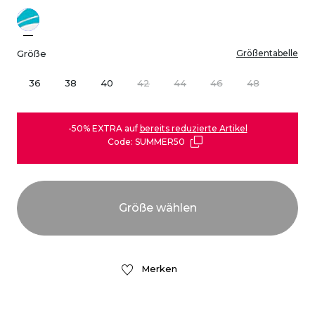
Größe
Größentabelle
36
38
40
42
44
46
48
-50% EXTRA auf
bereits reduzierte Artikel
Code: SUMMER50
Merken