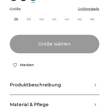
Größe
Größentabelle
36
38
40
42
44
46
48
Merken
Produktbeschreibung
Material & Pflege