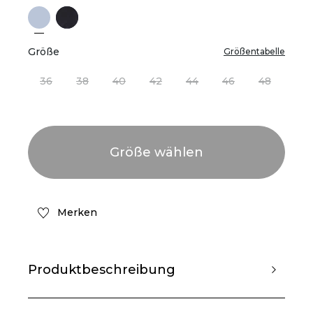
Größe
Größentabelle
36
38
40
42
44
46
48
Merken
Produktbeschreibung