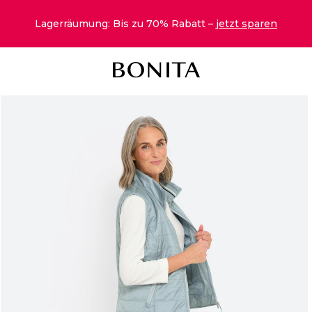
Lagerräumung: Bis zu 70% Rabatt –
jetzt sparen