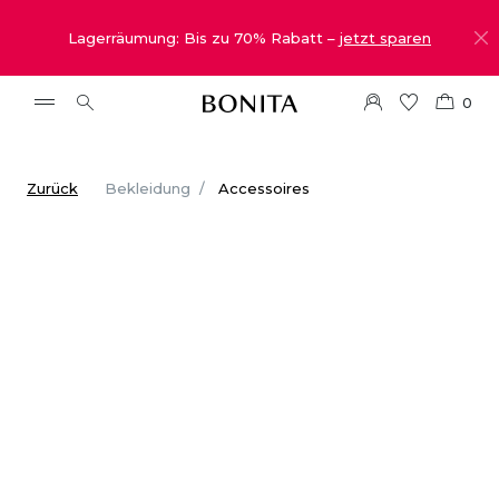
Lagerräumung: Bis zu 70% Rabatt –
jetzt sparen
0
Zurück
Bekleidung
Accessoires