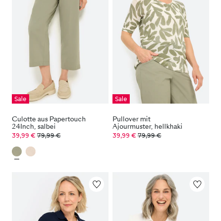
Sale
Sale
Culotte aus Papertouch
Pullover mit
24Inch, salbei
Ajourmuster, hellkhaki
39,99 €
79,99 €
39,99 €
79,99 €