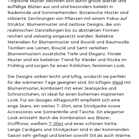
Tropische Muster zeichnen sich durch große Blätter und
auffällige Blüten aus und sind besonders beliebt in
Bademode und Sommerhemden. Botanische Muster sind
stilisierte Zeichnungen von Pflanzen mit einem Fokus auf
Struktur. Blumenmuster sind zeitlose Designs, die von
realistischen Darstellungen bis zu abstrakten Formen
reichen und vielseitig eingesetzt werden. Beliebte
Materialien für Blumenmuster sind Bouclé und Baumwolle.
Textilien wie Leinen, Bouclé und Samt verleihen
Blumenmustern zusätzliche Tiefe und Eleganz. Florale
Muster sind ein beliebter Trend für Kleider und Röcke im
Frühling und sorgen für einen fröhlichen, femininen Look.
Die Designs wirken leicht und luftig, wodurch sie perfekt
für die wärmeren Tage geeignet sind. Ein luftiges
Kleid
mit
Blumenmuster, kombiniert mit einer Jeansjacke und
Schnürschuhen, ist ideal für einen bohemian-inspirierten
Look. Für ein lässiges Alltagsoutfit empfiehlt sich eine
enge Jeans, ein weites T-Shirt, eine Strickjacke sowie
Accessoires wie Sonnenbrille und Tasche. Ein eleganter
Look entsteht durch die Kombination aus Blazer,
Stoffhose, weißem
T-Shirt
und einer schönen Kette.
Lange Cardigans und Strickjacken sind in der kommenden
Saison sehr gefragt und bieten sowohl Stil als auch Wärme.