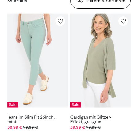
35
Artikel
Filtern & Sortieren
Sale
Sale
Jeans im Slim Fit 26Inch,
Cardigan mit Glitzer-
mint
Effekt, grasgrün
39,99 €
79,99 €
39,99 €
79,99 €