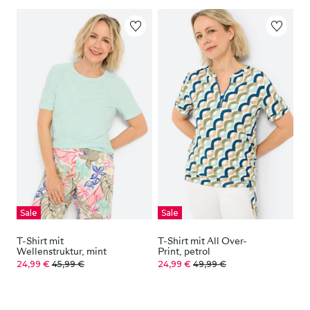
Sale
Sale
T-Shirt mit
T-Shirt mit All Over-
Wellenstruktur, mint
Print, petrol
24,99 €
45,99 €
24,99 €
49,99 €