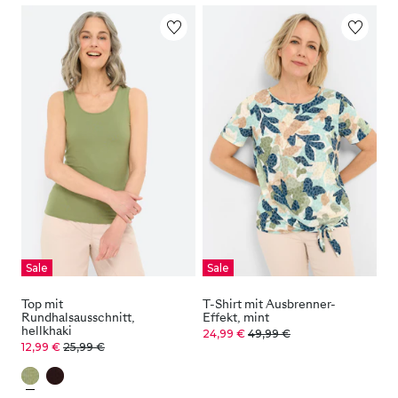
Sale
Sale
Top mit
T-Shirt mit Ausbrenner-
Rundhalsausschnitt,
Effekt, mint
hellkhaki
24,99 €
49,99 €
12,99 €
25,99 €