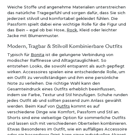
Weiche Stoffe und angenehme Materialien unterstreichen
das natürliche Tragegefühl und sorgen dafür, dass Sie sich
jederzeit stilvoll und komfortabel gekleidet fühlen. Die
Passform spielt dabei eine wichtige Rolle für die Figur und
das Bein – egal ob bei Hose,
Rock
, Kleid oder leichter
Jacke mit Blumenmuster.
Modern, Tragbar & Stilvoll Kombinierbare Outfits
Typisch für
Bonita
ist die gelungene Verbindung von
modischer Raffinesse und Alltagstauglichkeit. So
entstehen Looks, die sowohl entspannt als auch gepflegt
wirken. Accessoires spielen eine entscheidende Rolle, um
ein Outfit zu vervollständigen und ihm eine persönliche
Note zu verleihen. Die richtige Wahl kann den
Gesamteindruck eines Outfits erheblich beeinflussen,
indem sie Farbe, Textur und Stil hinzufügen. Schuhe runden
jedes Outfit ab und sollten passend zum Anlass gewählt
werden. Beim Kauf von
Outfits
kommt es auf
verschiedene Dinge wie Komfort, Passform und Stil an.
Shorts sind eine vielseitige Option für sommerliche Outfits
und lassen sich mit verschiedenen Oberteilen kombinieren.
Etwas Besonderes im Outfit, wie ein auffälliges Accessoire
oder ein besonderer Print, kann einen individuellen Akzent