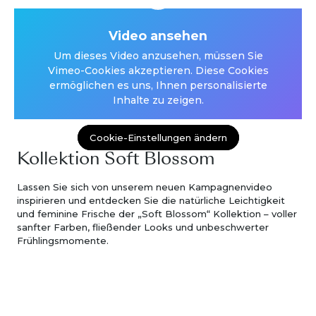
Video ansehen
Video ansehen
Um dieses Video anzusehen, müssen Sie
Um dieses Video anzusehen, müssen Sie
Vimeo-Cookies akzeptieren. Diese Cookies
Vimeo-Cookies akzeptieren. Diese Cookies
ermöglichen es uns, Ihnen personalisierte
ermöglichen es uns, Ihnen personalisierte
Inhalte zu zeigen.
Inhalte zu zeigen.
Cookie-Einstellungen ändern
Cookie-Einstellungen ändern
Kollektion Soft Blossom
Lassen Sie sich von unserem neuen Kampagnenvideo
inspirieren und entdecken Sie die natürliche Leichtigkeit
und feminine Frische der „Soft Blossom“ Kollektion – voller
sanfter Farben, fließender Looks und unbeschwerter
Frühlingsmomente.