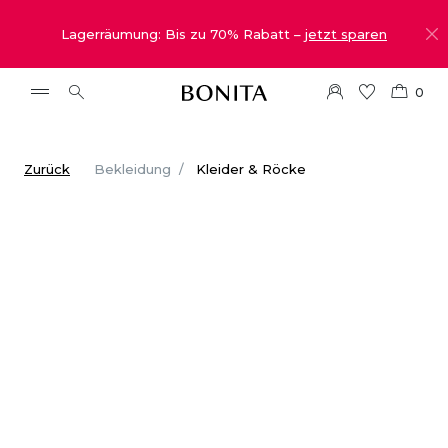
Lagerräumung: Bis zu 70% Rabatt –
jetzt sparen
0
Zurück
Bekleidung
Kleider & Röcke