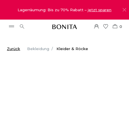
Lagerräumung: Bis zu 70% Rabatt –
jetzt sparen
0
Zurück
Bekleidung
Kleider & Röcke