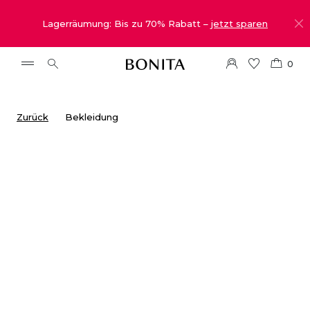
Lagerräumung: Bis zu 70% Rabatt –
jetzt sparen
0
Zurück
Bekleidung