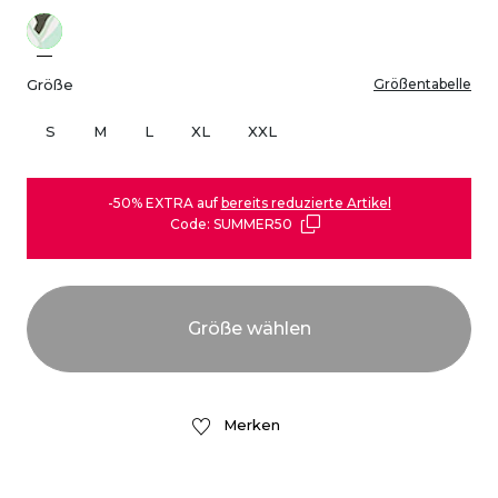
Größe
Größentabelle
S
M
L
XL
XXL
-50% EXTRA auf
bereits reduzierte Artikel
Code: SUMMER50
Merken