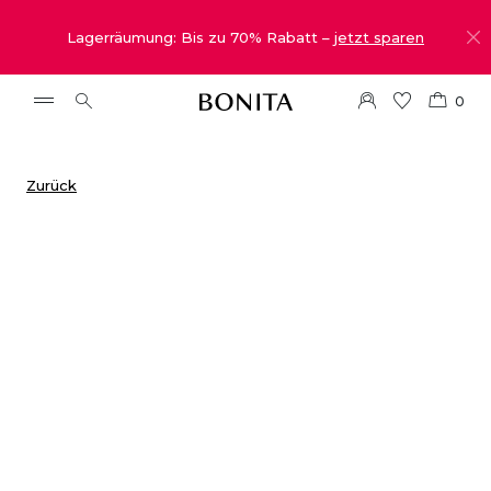
Lagerräumung: Bis zu 70% Rabatt –
jetzt sparen
0
Zurück