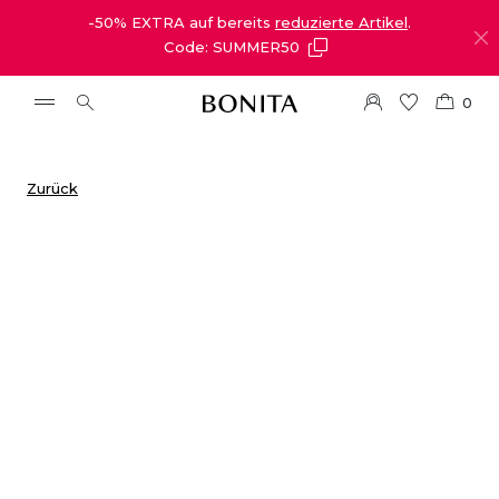
-50% EXTRA auf bereits
reduzierte Artikel
.
Code: SUMMER50
0
Zurück