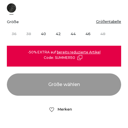
Größe
Größentabelle
36
38
40
42
44
46
48
-50% EXTRA auf
bereits reduzierte Artikel
Code: SUMMER50
Merken