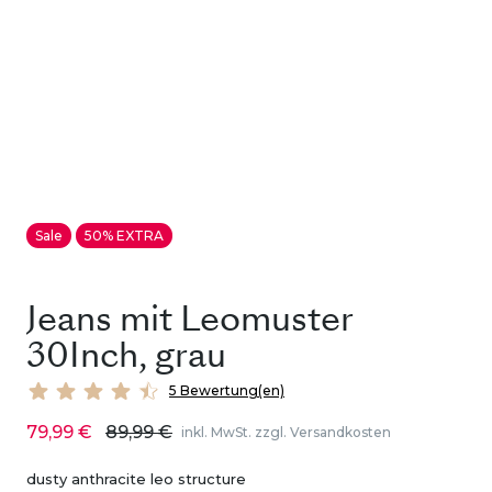
Sale
50% EXTRA
Jeans mit Leomuster
30Inch, grau
5 Bewertung(en)
79,99 €
89,99 €
inkl. MwSt. zzgl. Versandkosten
dusty anthracite leo structure