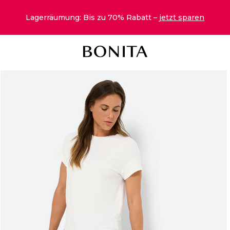
Lagerräumung: Bis zu 70% Rabatt –
jetzt sparen