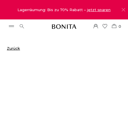
Lagerräumung: Bis zu 70% Rabatt –
jetzt sparen
0
Zurück