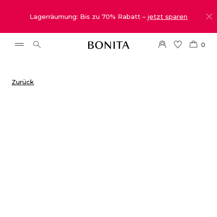
Lagerräumung: Bis zu 70% Rabatt –
jetzt sparen
0
Zurück