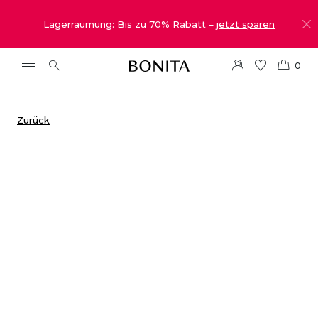
Lagerräumung: Bis zu 70% Rabatt –
jetzt sparen
0
Zurück