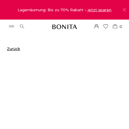
Lagerräumung: Bis zu 70% Rabatt –
jetzt sparen
0
Zurück