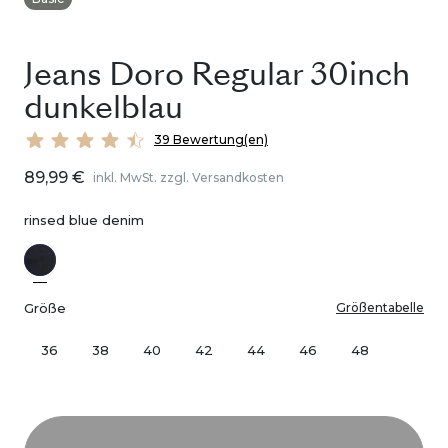
Jeans Doro Regular 30inch
dunkelblau
39 Bewertung(en)
89,99 €
inkl. MwSt. zzgl. Versandkosten
rinsed blue denim
Größe
Größentabelle
36
38
40
42
44
46
48