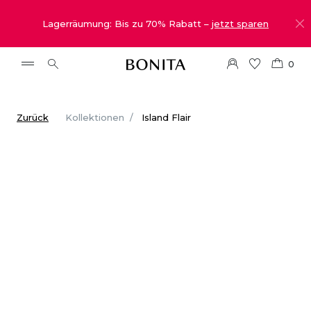
Lagerräumung: Bis zu 70% Rabatt –
jetzt sparen
0
Zurück
Kollektionen
Island Flair