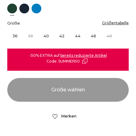
Größe
Größentabelle
36
38
40
42
44
46
48
-50% EXTRA auf
bereits reduzierte Artikel
Code: SUMMER50
Merken