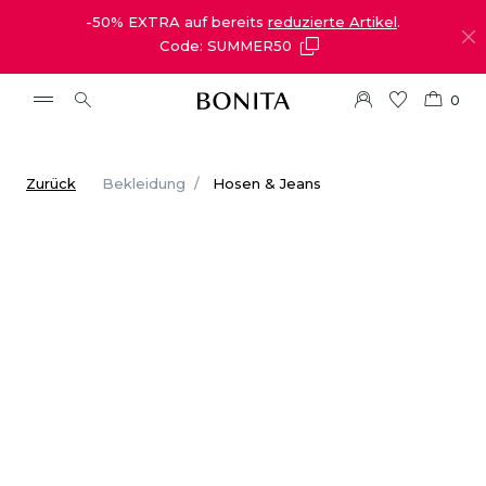
-50% EXTRA auf bereits
reduzierte Artikel
.
Code: SUMMER50
0
Zurück
Bekleidung
Hosen & Jeans