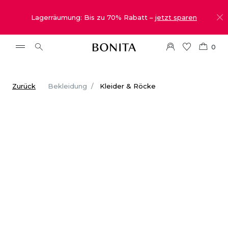
Lagerräumung: Bis zu 70% Rabatt –
jetzt sparen
0
Zurück
Bekleidung
Kleider & Röcke