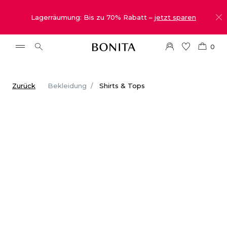
Lagerräumung: Bis zu 70% Rabatt –
jetzt sparen
0
Zurück
Bekleidung
Shirts & Tops