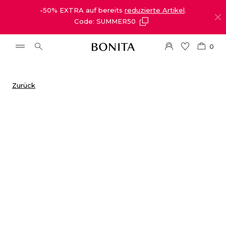
-50% EXTRA auf bereits
reduzierte Artikel
.
Code: SUMMER50
0
Zurück