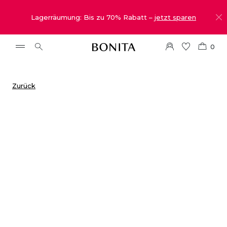
Lagerräumung: Bis zu 70% Rabatt –
jetzt sparen
0
Zurück