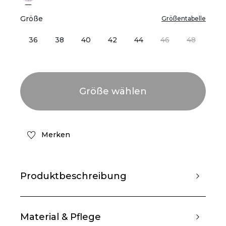
Größe
Größentabelle
36
38
40
42
44
46
48
Merken
Produktbeschreibung
Material & Pflege