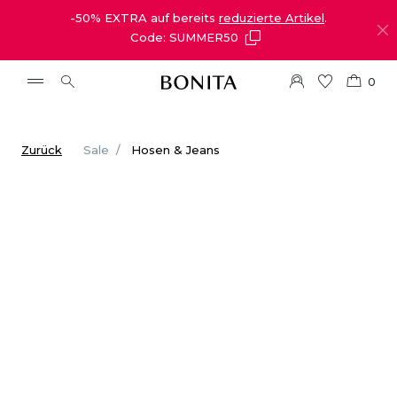
-50% EXTRA auf bereits
reduzierte Artikel
.
Code: SUMMER50
0
Zurück
Sale
Hosen & Jeans