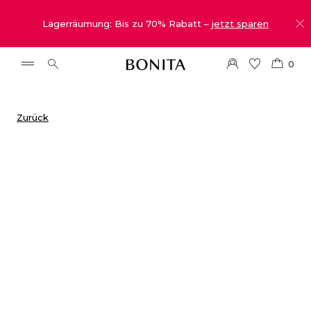
Lagerräumung: Bis zu 70% Rabatt –
jetzt sparen
0
Zurück