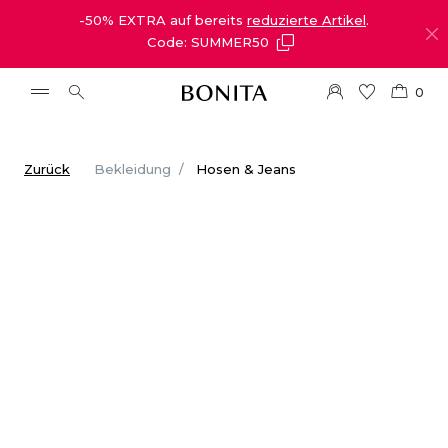
-50% EXTRA auf bereits
reduzierte Artikel
.
Code: SUMMER50
0
Zurück
Bekleidung
Hosen & Jeans