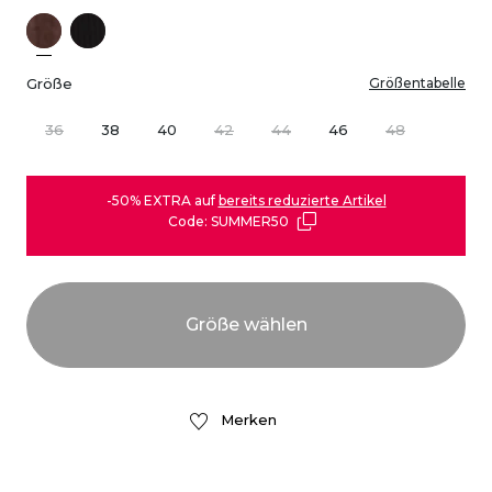
Größe
Größentabelle
36
38
40
42
44
46
48
-50% EXTRA auf
bereits reduzierte Artikel
Code: SUMMER50
Merken