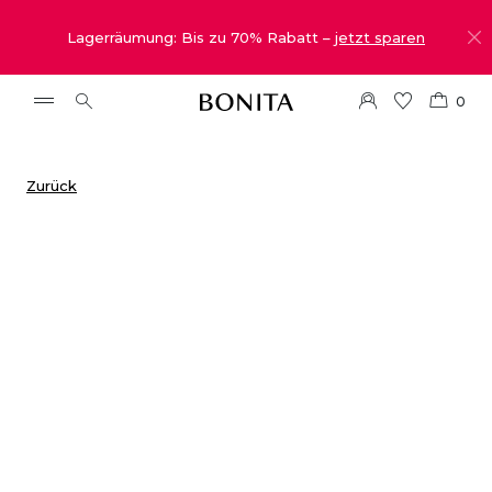
Lagerräumung: Bis zu 70% Rabatt –
jetzt sparen
0
Zurück