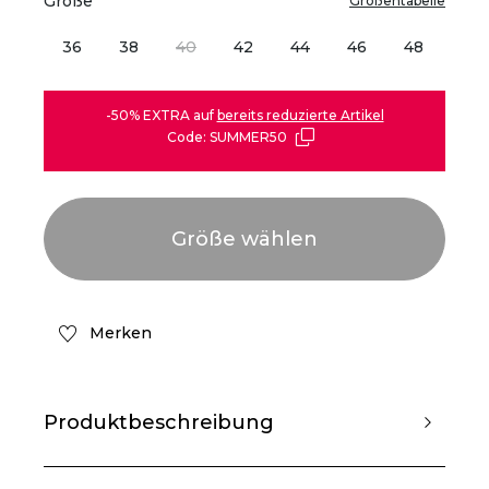
Größe
Größentabelle
36
38
40
42
44
46
48
-50% EXTRA auf
bereits reduzierte Artikel
Code: SUMMER50
Merken
Produktbeschreibung