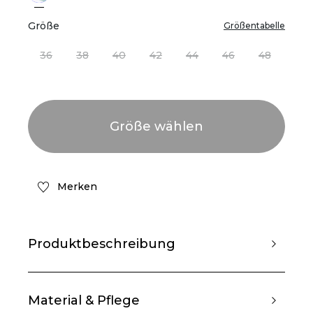
Größe
Größentabelle
36
38
40
42
44
46
48
Merken
Produktbeschreibung
Material & Pflege