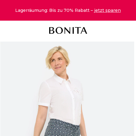
Lagerräumung: Bis zu 70% Rabatt –
jetzt sparen