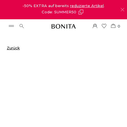
-50% EXTRA auf bereits
reduzierte Artikel
.
Code: SUMMER50
0
Zurück