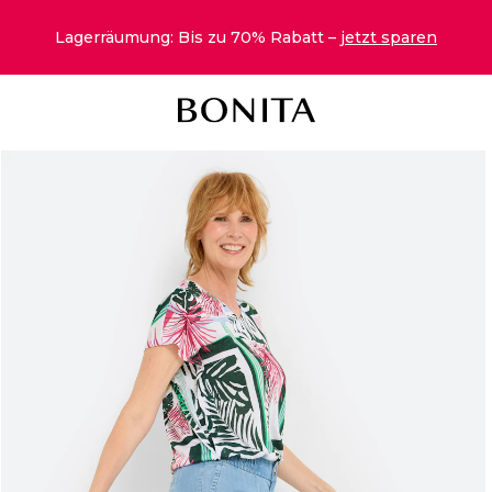
Lagerräumung: Bis zu 70% Rabatt –
jetzt sparen