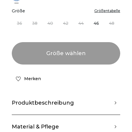
Größe
Größentabelle
36
38
40
42
44
46
48
Merken
Produktbeschreibung
Material & Pflege