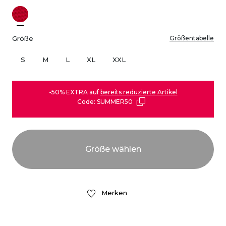
Größe
Größentabelle
S
M
L
XL
XXL
-50% EXTRA auf
bereits reduzierte Artikel
Code: SUMMER50
Merken