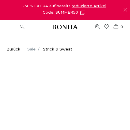
-50% EXTRA auf bereits
reduzierte Artikel
.
Code: SUMMER50
0
Zurück
Sale
Strick & Sweat