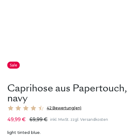
Sale
Caprihose aus Papertouch,
navy
42 Bewertung(en)
49,99 €
69,99 €
inkl. MwSt. zzgl. Versandkosten
light tinted blue.