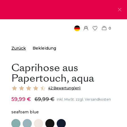
0
Zurück
Bekleidung
Caprihose aus
Papertouch, aqua
42 Bewertung(en)
59,99 €
69,99 €
inkl. MwSt. zzgl. Versandkosten
seafoam blue