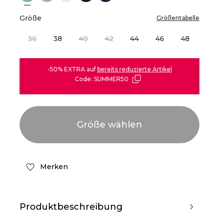
Größe
Größentabelle
36
38
40
42
44
46
48
-50% EXTRA auf
bereits reduzierte Artikel
Code: SUMMER50
Merken
Produktbeschreibung