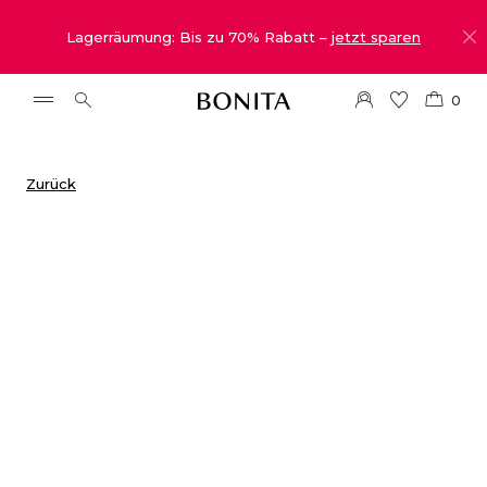
Lagerräumung: Bis zu 70% Rabatt –
jetzt sparen
0
Zurück