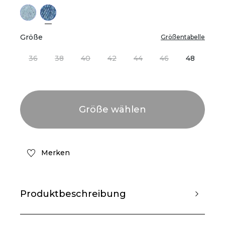
Größe
Größentabelle
36
38
40
42
44
46
48
Merken
Produktbeschreibung