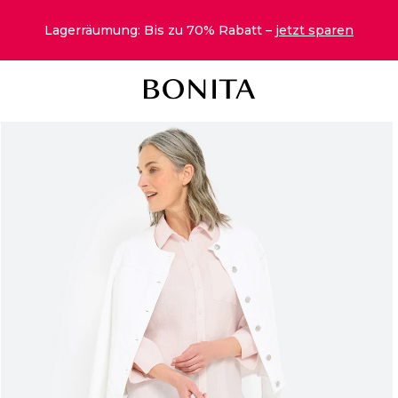
Lagerräumung: Bis zu 70% Rabatt –
jetzt sparen