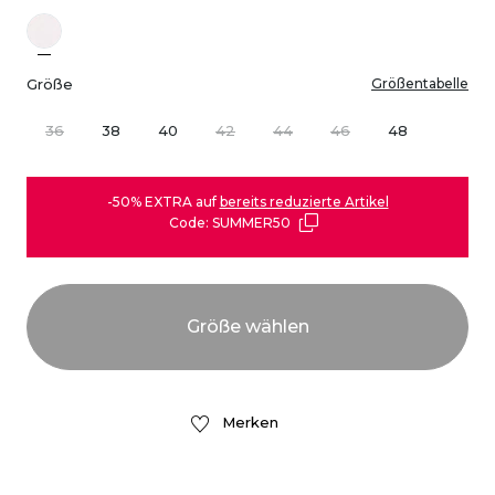
Größe
Größentabelle
36
38
40
42
44
46
48
-50% EXTRA auf
bereits reduzierte Artikel
Code: SUMMER50
Merken