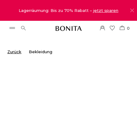
Lagerräumung: Bis zu 70% Rabatt –
jetzt sparen
0
Zurück
Bekleidung