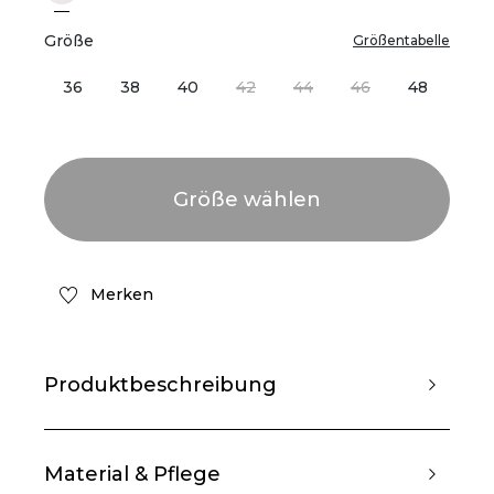
Größe
Größentabelle
36
38
40
42
44
46
48
Merken
Produktbeschreibung
Material & Pflege