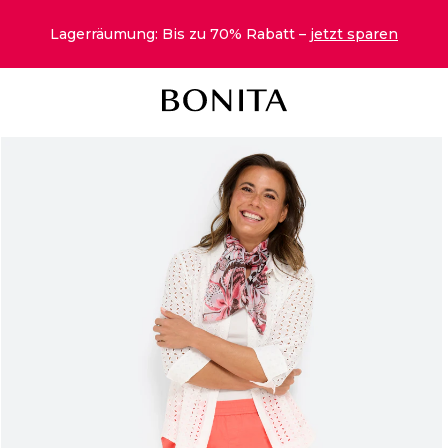
Lagerräumung: Bis zu 70% Rabatt –
jetzt sparen